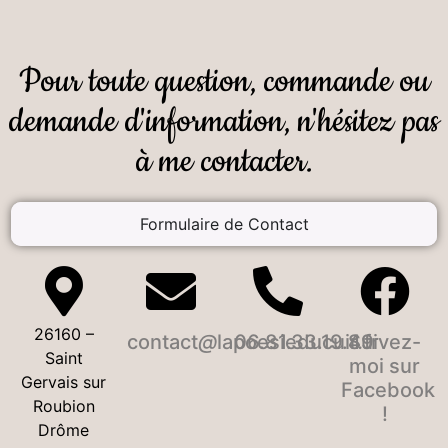
Pour toute question, commande ou
demande d'information, n'hésitez pas
à me contacter.
Formulaire de Contact
26160 –
contact
lapoesieducuir
06.81.33.19.49
Suivez-
fr
Saint
moi sur
Gervais sur
Facebook
Roubion
!
Drôme