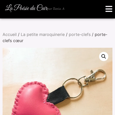
La Poésie du Cuir
par Tania. A
Accueil
/
La petite maroquinerie
/
porte-clefs
/ porte-
clefs cœur