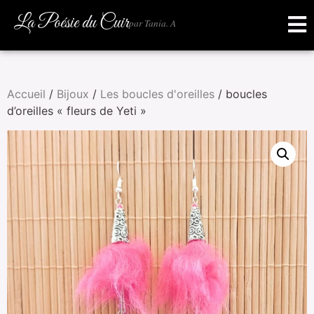
La Poésie du Cuir
par Tania. A
Accueil
/
Bijoux
/
Les boucles d'oreilles
/ boucles
d’oreilles « fleurs de Yeti »