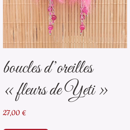
boucles d’oreilles
« fleurs de Yeti »
27,00
€