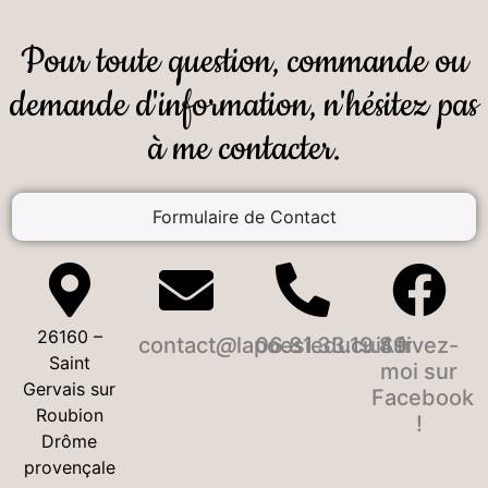
Pour toute question, commande ou
demande d'information, n'hésitez pas
à me contacter.
Formulaire de Contact
26160 –
contact
lapoesieducuir
06.81.33.19.49
Suivez-
fr
Saint
moi sur
Gervais sur
Facebook
Roubion
!
Drôme
provençale